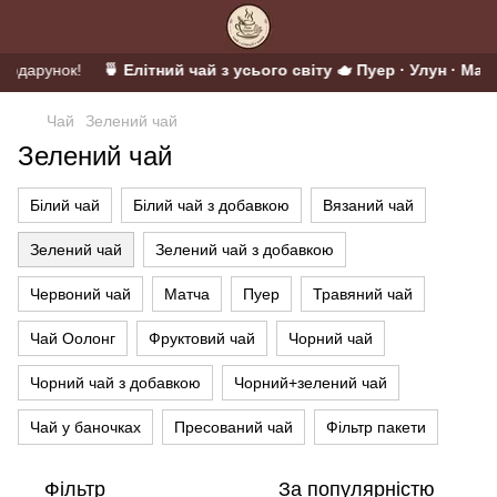
 подарунок!
🍵 Елітний чай з усього світу 🫖 Пуер · Улун · Матч
Чай
Зелений чай
Зелений чай
Білий чай
Білий чай з добавкою
Вязаний чай
Зелений чай
Зелений чай з добавкою
Червоний чай
Матча
Пуер
Травяний чай
Чай Оолонг
Фруктовий чай
Чорний чай
Чорний чай з добавкою
Чорний+зелений чай
Чай у баночках
Пресований чай
Фільтр пакети
Фільтр
За популярністю