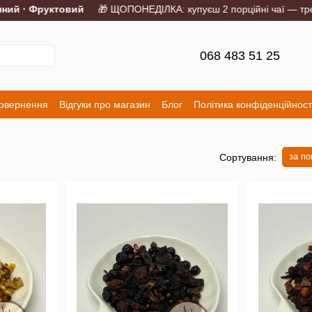
ий · Фруктовий
🎁 ЩОПОНЕДІЛКА: купуєш 2 порційні чаї — треті
068 483 51 25
повернення
Відгуки про магазин
Блог
Політика конфіденційност
за п
Сортування: