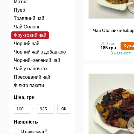
Матча
Пуер
Травяний чай
Чай Оолонг
Чай Обліпиха-Імбир,
Фруктовий чай
Чорний чай
250 грн
Купи
185 грн
Чорний чай з добавкою
В наявності
Чорний+зелений чай
Чай у баночках
Пресований чай
Фільтр пакети
Ціна, грн
Від Ціна, грн
До Ціна, грн
ОК
Наявність
8
В наявності