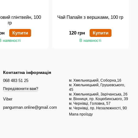
овий глінтвейн, 100
Чай Папайя з вершками, 100 гр
гр
рн
Купити
120 грн
Купити
В наявності
В наявності
Контактна інформація
068 483 51 25
м. Хмельницький, Соборна,16
м. Хмельницький, Грушевського,
Передзвонити вам?
45
м. Хмельницький, Зарічанська, 26
м. Вінниця, пр. Коцюбинського, 39
Viber
м. Чернівці, Головна, 57
pangurman.online@gmail.com
м. Чернівці, пр. Незалежності, 90
Мапа проїзду