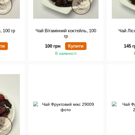
 100 гр
Чай Вітамінний коктейль, 100
Чай Лісо
гр
ти
100 грн
Купити
145 г
В наявності