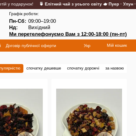
й у подарунок!
🍵 Елітний чай з усього світу 🫖 Пуер · Улун · М
Графік роботи:
Пн-Сб:
09:00–19:00
Нд:
Вихідний
Ми перетелефонуємо Вам з 12:00-18:00 (пн-пт)
Мій кошик
і
Договір публічної оферти
Укр
опулярністю
спочатку дешевше
спочатку дорожчі
за назвою