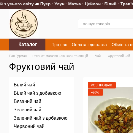
 усього світу 🫖 Пуер · Улун · Матча · Цейлон · Білий · Трав'ян
Перейти до основного контенту
Каталог
Про нас
Оплата і доставка
Обмін та 
Контакти
Пан Гурман — Інтернет-магазин чаю, кави та спецій
Чай
Фруктовий чай
Фруктовий чай
Білий чай
РОЗПРОДАЖ
−26%
Білий чай з добавкою
Вязаний чай
Зелений чай
Зелений чай з добавкою
Червоний чай