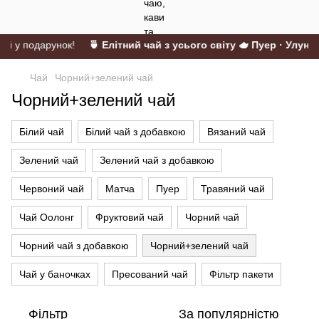
ій у подарунок!
🍵 Елітний чай з усього світу 🫖 Пуер · Улун ·
Чай
Чорний+зелений чай
Чорний+зелений чай
Білий чай
Білий чай з добавкою
Вязаний чай
Зелений чай
Зелений чай з добавкою
Червоний чай
Матча
Пуер
Травяний чай
Чай Оолонг
Фруктовий чай
Чорний чай
Чорний чай з добавкою
Чорний+зелений чай
Чай у баночках
Пресований чай
Фільтр пакети
Фільтр
За популярністю