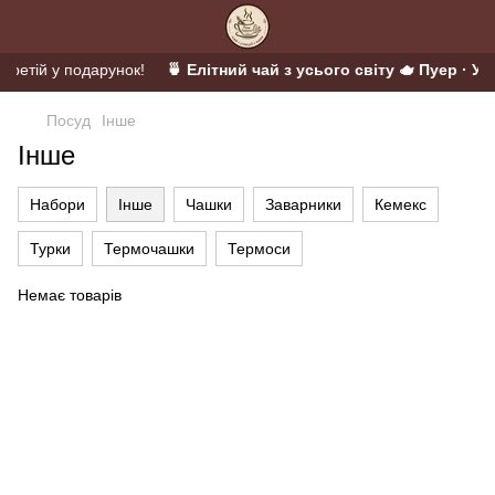
 третій у подарунок!
🍵 Елітний чай з усього світу 🫖 Пуер · Ул
Посуд
Інше
Інше
Набори
Інше
Чашки
Заварники
Кемекс
Турки
Термочашки
Термоси
Немає товарів