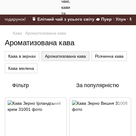
у подарунок!
🍵 Елітний чай з усього світу 🫖 Пуер · Улун · Мат
Кава
Ароматизована кава
Ароматизована кава
Кава в зернах
Ароматизована кава
Розчинна кава
Кава мелена
Фільтр
За популярністю