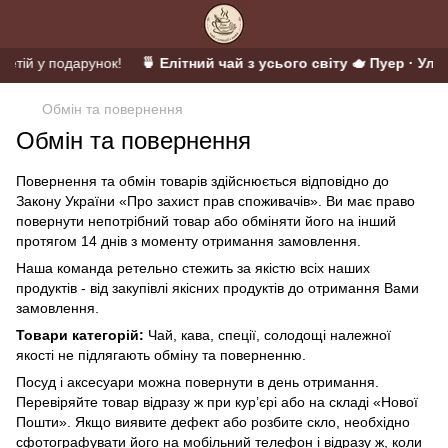
ретій у подарунок!
🍵 Елітний чай з усього світу 🫖 Пуер · Улун
Обмін та повернення
Обмін та повернення
Повернення та обмін товарів здійснюється відповідно до
Закону України «
Про захист прав споживачів
». Ви має право
повернути непотрібний товар або обміняти його на інший
протягом 14 днів з моменту отримання замовлення.
Наша команда ретельно стежить за якістю всіх наших
продуктів - від закупівлі якісних продуктів до отримання Вами
замовлення.
Товари категорій:
Чай, кава, спеції, солодощі належної
якості не підлягають обміну та поверненню.
Посуд і аксесуари можна повернути в день отримання.
Перевіряйте товар відразу ж при кур’єрі або на складі «Нової
Пошти». Якщо виявите дефект або розбите скло, необхідно
сфотографувати його на мобільний телефон і відразу ж, коли