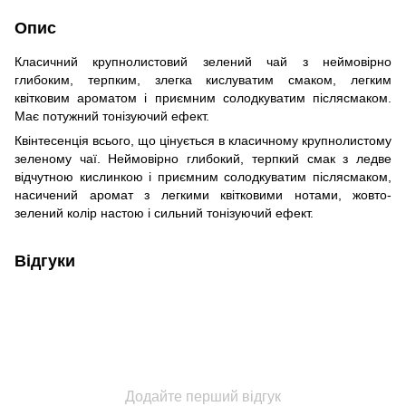
Опис
Класичний крупнолистовий зелений чай з неймовірно
глибоким, терпким, злегка кислуватим смаком, легким
квітковим ароматом і приємним солодкуватим післясмаком.
Має потужний тонізуючий ефект.
Квінтесенція всього, що цінується в класичному крупнолистому
зеленому чаї. Неймовірно глибокий, терпкий смак з ледве
відчутною кислинкою і приємним солодкуватим післясмаком,
насичений аромат з легкими квітковими нотами, жовто-
зелений колір настою і сильний тонізуючий ефект.
Відгуки
Додайте перший відгук