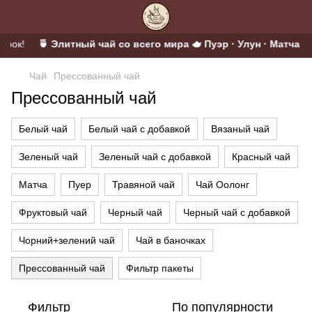
арок!
🍵 Элитный чай со всего мира 🫖 Пуэр · Улун · Матча · Ц
Чай
Прессованный чай
Прессованный чай
Белый чай
Белый чай с добавкой
Вязаный чай
Зеленый чай
Зеленый чай с добавкой
Красный чай
Матча
Пуер
Травяной чай
Чай Оолонг
Фруктовый чай
Черный чай
Черный чай с добавкой
Чорний+зелений чай
Чай в баночках
Прессованный чай
Фильтр пакеты
Фильтр
По популярности