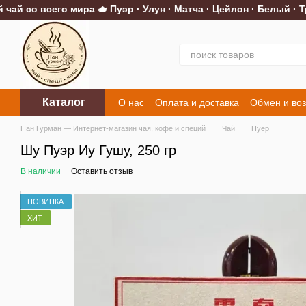
 со всего мира 🫖 Пуэр · Улун · Матча · Цейлон · Белый · Тра
Перейти к основному контенту
Каталог
О нас
Оплата и доставка
Обмен и воз
Контакты
Пан Гурман — Интернет-магазин чая, кофе и специй
Чай
Пуер
Шу Пуэр Иу Гушу, 250 гр
В наличии
Оставить отзыв
НОВИНКА
ХИТ