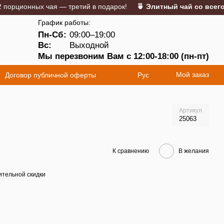
ионных чая — третий в подарок!
🍵 Элитный чай со всего мир
График работы:
Пн-Сб:
09:00–19:00
5
Вс:
Выходной
Мы перезвоним Вам с 12:00-18:00 (пн-пт)
Мой заказ
Договор публичной оферты
Рус
Артикул
25063
К сравнению
В желания
тельной скидки