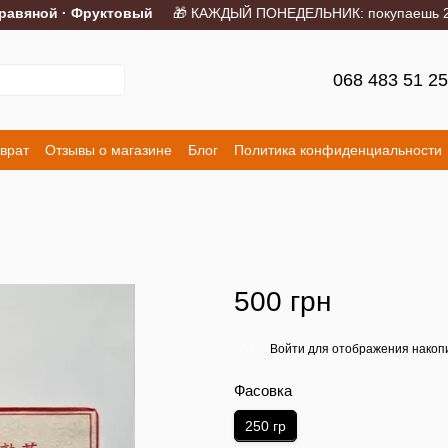
вяной · Фруктовый
🎁 КАЖДЫЙ ПОНЕДЕЛЬНИК: покупаешь 2 порц
068 483 51 2
врат
Отзывы о магазине
Блог
Политика конфиденциальности
500 грн
Войти
для отображения накопи
%
Фасовка
250 гр