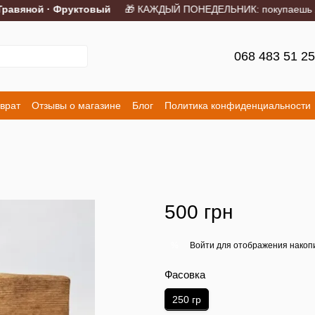
авяной · Фруктовый
🎁 КАЖДЫЙ ПОНЕДЕЛЬНИК: покупаешь 2 пор
068 483 51 2
врат
Отзывы о магазине
Блог
Политика конфиденциальности
500 грн
Войти
для отображения накопи
%
Фасовка
250 гр