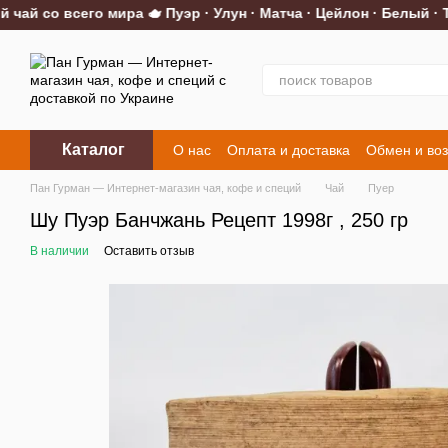
й со всего мира 🫖 Пуэр · Улун · Матча · Цейлон · Белый · Тр
Перейти к основному контенту
Каталог
О нас
Оплата и доставка
Обмен и воз
Контакты
Пан Гурман — Интернет-магазин чая, кофе и специй
Чай
Пуер
Шу Пуэр Банчжань Рецепт 1998г , 250 гр
В наличии
Оставить отзыв