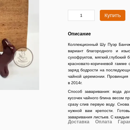
Купить
Описание
Коллекционный Шу Пуэр Банчжа
вариант благородного и изы
сухофруктов, мягкий,глубокий 
красновато-коричневой гамме 
заряд бодрости на последующи
чайной церемонии. Провинция 
в 2014г.
Способ заваривания: вода дол
кусочек чайного блина весом п
сразу слив первую воду. Снова
нужной вам крепости. Готов
заваривания листьев. С каждым
Доставка
Оплата
Гара