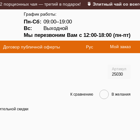
ционных чая — третий в подарок!
🍵 Элитный чай со всего ми
График работы:
Пн-Сб:
09:00–19:00
5
Вс:
Выходной
Мы перезвоним Вам с 12:00-18:00 (пн-пт)
Мой заказ
Договор публичной оферты
Рус
Артикул
25030
К сравнению
В желания
тельной скидки