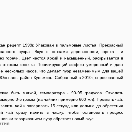
н рецепт 1998г. Упакован в пальмовые листья. Прекрасный
сканного пуэра. Вкус с нотками деревянности, ореха и
без горечи. Цвет настоя яркий и насыщенный, раскрывается в
с оттоком коньяка. Тонизирующий эффект умеренный и даст
е несколько часов, что делает пуэр незаменимым для вашей
Юньнань. район Куньминь. Собранный в 2010г, спресованный
жна быть мягкой, температура - 90-95 градусов. Отколоть
римерно 3-5 грамм (на чайник примерно 600 мл). Промыть чай,
 залить чай и заваривать 15 секунд или дольше до обретения
ый чай сразу налить в чашку, чтобы остановить процесс
 новым завариванием пуэр обретает новый вкус.
нтия