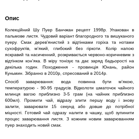
Опис
Колекційний Шу Пуер Банчжан рецепт 1998р. Упакован в
пальмове листя. Чудовий варіант благородного та вишуканого
пуеру. Смак дерев'янистий з відтінками горіха та нотами
сухофруктів, м'який, глибокий без гіркоти. Колір напою
яскравий та насиченний, розкривається червоно-коричневим з
відтінком кон'яка. В міру тонізує та дає заряд бадьорості на
декілька годин. Походження - провинція Юнань, район
Куньмин. Зібранно в 2010р, спресований в 2014р.
Спосіб заварювання: вода повинна бути м'якою,
температурою - 90-95 градусів. Відколоти шматочок чайного
млинця вагою приблизно 3-5 грам (на чайник приблизно
600мл). Промити чай, відразу злити першу воду і знову
залити, заварювати 15 секунд або довше до потрібної
міцності. Готовий чай одразу налити в чашку, щоб зупинити
процес заварювання листя. З кожним новим заварюванням
пуер знаходить новий смак.