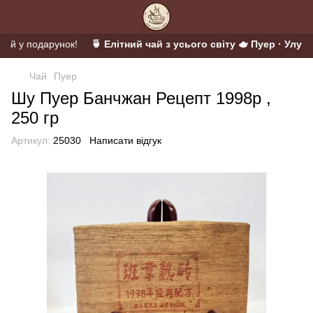
тій у подарунок!
🍵 Елітний чай з усього світу 🫖 Пуер · Улун ·
Чай
Пуер
Шу Пуер Банчжан Рецепт 1998р ,
250 гр
Артикул:
25030
Написати відгук