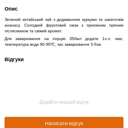
Опис
Зелений китайський чай з додаванням куркуми та шматочків
ананасу. Солодкий фруктовий смак з приємним пряним
післясмаком та свіжий аромат.
Для заварювання на порцію 350мл додати 1ч.л. чаю,
температура води 90-95ºС, час заварювання 3-5хв.
Відгуки
Додайте перший відгук
Написати відгук