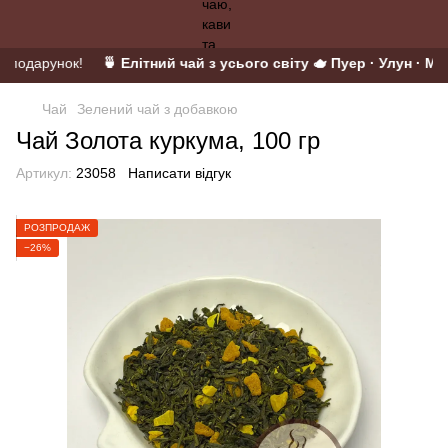
у подарунок!
🍵 Елітний чай з усього світу 🫖 Пуер · Улун · Мат
Чай
Зелений чай з добавкою
Чай Золота куркума, 100 гр
Артикул:
23058
Написати відгук
РОЗПРОДАЖ
−26%