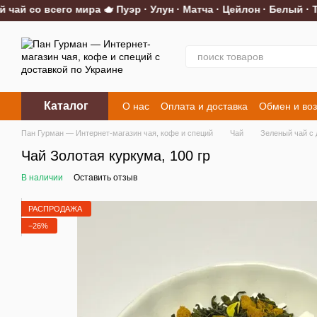
й со всего мира 🫖 Пуэр · Улун · Матча · Цейлон · Белый · Тр
Перейти к основному контенту
Каталог
О нас
Оплата и доставка
Обмен и воз
Контакты
Пан Гурман — Интернет-магазин чая, кофе и специй
Чай
Зеленый чай с 
Чай Золотая куркума, 100 гр
В наличии
Оставить отзыв
РАСПРОДАЖА
−26%