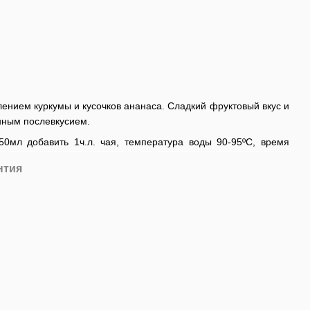
лением куркумы и кусочков ананаса. Сладкий фруктовый вкус и
нным послевкусием.
0мл добавить 1ч.л. чая, температура воды 90-95ºС, время
нтия