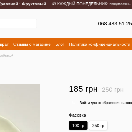
авяной · Фруктовый
🎁 КАЖДЫЙ ПОНЕДЕЛЬНИК: покупаешь 2 пор
068 483 51 2
врат
Отзывы о магазине
Блог
Политика конфиденциальности
добавкой
185 грн
250 грн
Войти
для отображения накопи
%
Фасовка
100 гр
250 гр