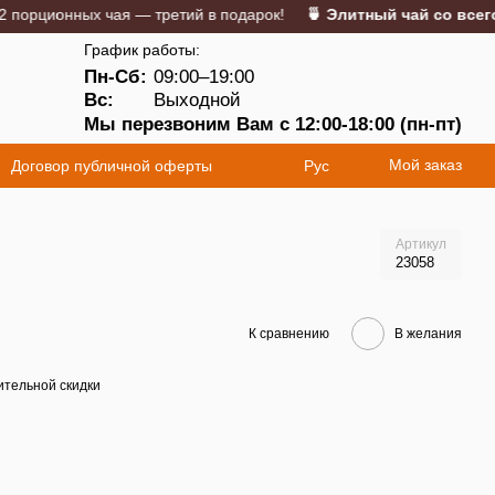
ционных чая — третий в подарок!
🍵 Элитный чай со всего ми
График работы:
Пн-Сб:
09:00–19:00
5
Вс:
Выходной
Мы перезвоним Вам с 12:00-18:00 (пн-пт)
Мой заказ
Договор публичной оферты
Рус
Артикул
23058
К сравнению
В желания
тельной скидки