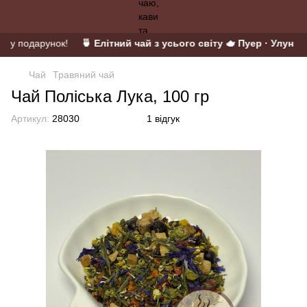
й у подарунок!
🍵 Елітний чай з усього світу 🫖 Пуер · Улун · М
Чай
Травяний чай
Чай Поліська Лука, 100 гр
Артикул:
28030
1 відгук