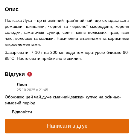
Опис
Поліська Лука – це вітамінний трав'яний чай, що складається з
ромашки, шипшини, чорної та червоної смородини, кореня
солодки, шматочків суниці, сенчі, квітів поліських трав, іван
чаю, волошок та мальви. Насиченна вітамінами та корисними
мікроелементами.
Заварювати, 7-10 г на 200 мл води температурою близько 90-
95°С. Настоювати приблизно 5 хвилин.
Відгуки
1
Леся
25.10.2025 в 21:45
Обожнюю цей чай,дуже смачний,завжди купую на осінньо-
зимовий період
Відповісти
Написати відгук