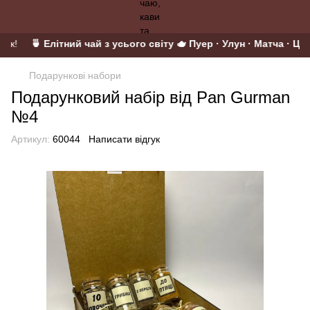
унок!
🍵 Елітний чай з усього світу 🫖 Пуер · Улун · Матча · Цей
Подарункові набори
Подарунковий набір від Pan Gurman
№4
Артикул:
60044
Написати відгук