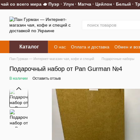
 со всего мира 🫖 Пуэр · Улун · Матча · Цейлон · Белый · Тра
Перейти к основному контенту
Каталог
О нас
Оплата и доставка
Обмен и воз
Контакты
Пан Гурман — Интернет-магазин чая, кофе и специй
Подарочные наборы
Подарочный набор от Pan Gurman №4
В наличии
Оставить отзыв