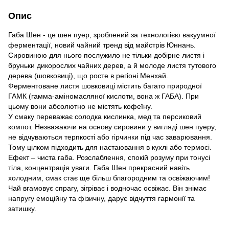
Опис
Габа Шен - це шен пуер, зроблений за технологією вакуумної
ферментації, новий чайний тренд від майстрів Юннань.
Сировиною для нього послужило не тільки добірне листя і
бруньки дикорослих чайних дерев, а й молоде листя тутового
дерева (шовковиці), що росте в регіоні Менхай.
Ферментоване листя шовковиці містить багато природної
ГАМК (гамма-аміномасляної кислоти, вона ж ГАБА). При
цьому вони абсолютно не містять кофеїну.
У смаку переважає солодка кислинка, мед та персиковий
компот. Незважаючи на основу сировини у вигляді шен пуеру,
не відчуваються терпкості або гірчинки під час заварювання.
Тому цілком підходить для настаювання в кухлі або термосі.
Ефект – чиста габа. Розслаблення, спокій розуму при тонусі
тіла, концентрація уваги. Габа Шен прекрасний навіть
холодним, смак стає ще більш благородним та освіжаючим!
Чай вгамовує спрагу, зігріває і водночас освіжає. Він знімає
напругу емоційну та фізичну, дарує відчуття гармонії та
затишку.