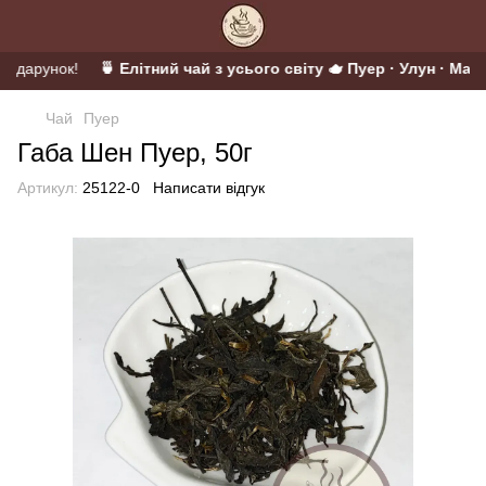
подарунок!
🍵 Елітний чай з усього світу 🫖 Пуер · Улун · Матча
Чай
Пуер
Габа Шен Пуер, 50г
Артикул:
25122-0
Написати відгук