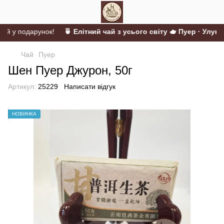
ій у подарунок!
🍵 Елітний чай з усього світу 🫖 Пуер · Улун ·
Чай
Пуер
Шен Пуер Джурон, 50г
Артикул:
25229
Написати відгук
НОВИНКА