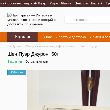
со всего мира 🫖 Пуэр · Улун · Матча · Цейлон · Белый · Трав
Перейти к основному контенту
Каталог
О нас
Оплата и доставка
Обмен и воз
Контакты
Пан Гурман — Интернет-магазин чая, кофе и специй
Чай
Пуер
Шен Пуэр Джурон, 50г
В наличии
Оставить отзыв
НОВИНКА