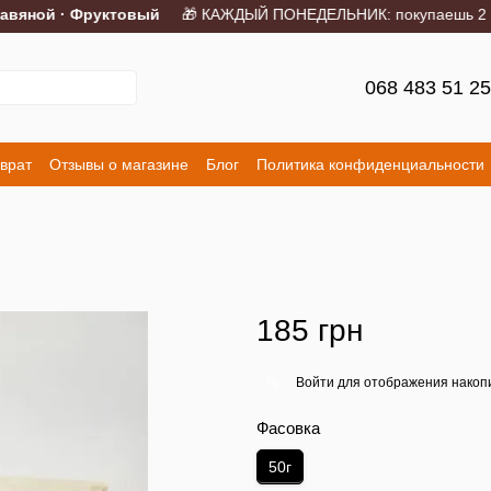
яной · Фруктовый
🎁 КАЖДЫЙ ПОНЕДЕЛЬНИК: покупаешь 2 порци
068 483 51 2
врат
Отзывы о магазине
Блог
Политика конфиденциальности
185 грн
Войти
для отображения накопи
%
Фасовка
50г