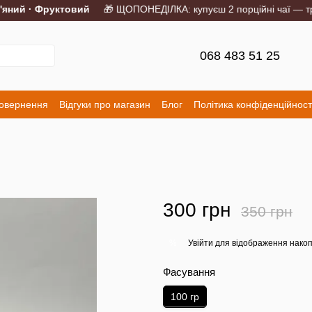
ний · Фруктовий
🎁 ЩОПОНЕДІЛКА: купуєш 2 порційні чаї — трет
068 483 51 25
повернення
Відгуки про магазин
Блог
Політика конфіденційност
300 грн
350 грн
Увійти
для відображення накоп
%
Фасування
100 гр