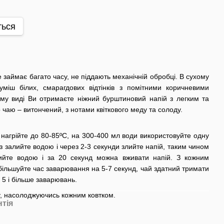
ться
 займає багато часу, не піддають механічній обробці. В сухому
уміш білих, смарагдових відтінків з помітними коричневими
му виді Ви отримаєте ніжний бурштиновий напій з легким та
чаю – витончений, з нотами квіткового меду та солоду.
нагрійте до 80-85ºС, на 300-400 мл води використовуйте одну
з залийте водою і через 2-3 секунди злийте напій, таким чином
ийте водою і за 20 секунд можна вживати напій. З кожним
ільшуйте час заварювання на 5-7 секунд, чай здатний тримати
 5 і більше заварювань.
у, насолоджуючись кожним ковтком.
нтія