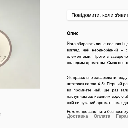
Повідомити, коли з'яви
Опис
Його збирають лише весною і це
вигляді чай неоднорідний – с
елементами. Проте в заварено
солодким ароматом. Смак цього 
Як правильно заварювати: воду 
штаточок вагою 4-5г. Перший ра
ви промиєте чай, ще раз зал
наступним заливанням водою зб
свій вишуканий аромат і смак до
Рекомендовано пити без поспіх
ю
Доставка
Оплата
Гара