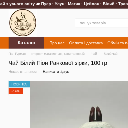
з усього світу 🫖 Пуер · Улун · Матча · Цейлон · Білий · Трав'я
Перейти до основного контенту
Каталог
Про нас
Оплата і доставка
Обмін та 
Контакти
Пан Гурман — Інтернет-магазин чаю, кави та спецій
Чай
Білий чай
Чай Білий Піон Ранкової зірки, 100 гр
Немає в наявності
Написати відгук
НОВИНКА
−14%