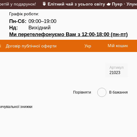
ій у подарунок!
🍵 Елітний чай з усього світу 🫖 Пуер · Улун · 
Графік роботи:
Пн-Сб:
09:00–19:00
Нд:
Вихідний
Ми перетелефонуємо Вам з 12:00-18:00 (пн-пт)
Мій кошик
і
Договір публічної оферти
Укр
Артикул
21023
Порівняти
В бажання
ичувальної знижки