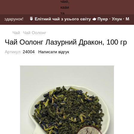
 подарунок!
🍵 Елітний чай з усього світу 🫖 Пуер · Улун · Матч
Чай
Чай Оолонг
Чай Оолонг Лазурний Дракон, 100 гр
Артикул:
24004
Написати відгук