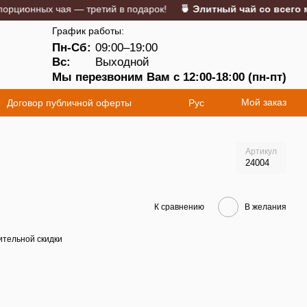
онных чая — третий в подарок!
🍵 Элитный чай со всего мира
График работы:
Пн-Сб:
09:00–19:00
5
Вс:
Выходной
Мы перезвоним Вам с 12:00-18:00 (пн-пт)
Мой заказ
Договор публичной оферты
Рус
Артикул
24004
К сравнению
В желания
тельной скидки