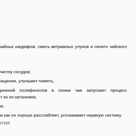
чайных шедевров, смесь витрамных улунов и синего чайского
чистку сосудов;
ращение, улучшает память;
динений полифенолов в синем чае запускает процесс
 их из организма;
е;
ак как он хорошо расслабляет, успокаивает нервную систему.
нтия