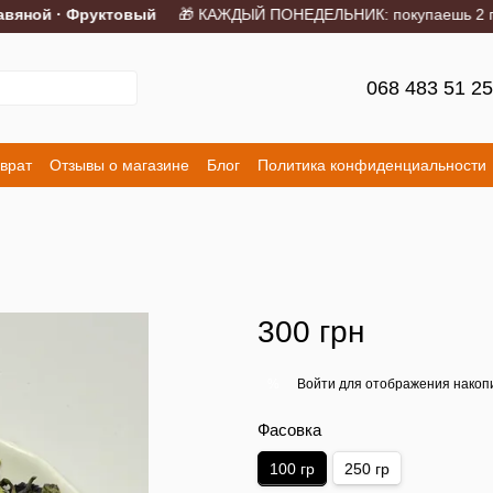
яной · Фруктовый
🎁 КАЖДЫЙ ПОНЕДЕЛЬНИК: покупаешь 2 порци
068 483 51 2
врат
Отзывы о магазине
Блог
Политика конфиденциальности
300 грн
Войти
для отображения накопи
%
Фасовка
100 гр
250 гр