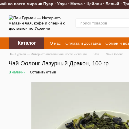
со всего мира 🫖 Пуэр · Улун · Матча · Цейлон · Белый · Трав
Перейти к основному контенту
Каталог
О нас
Оплата и доставка
Обмен и воз
Контакты
Пан Гурман — Интернет-магазин чая, кофе и специй
Чай
Чай Оолонг
Чай Оолонг Лазурный Дракон, 100 гр
В наличии
Оставить отзыв