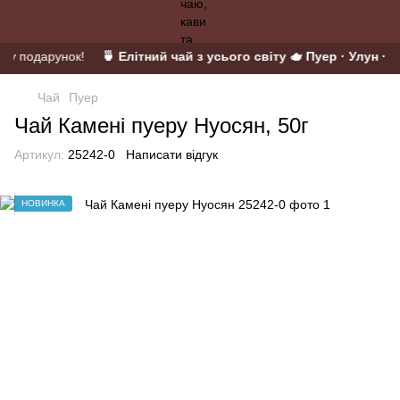
й у подарунок!
🍵 Елітний чай з усього світу 🫖 Пуер · Улун · М
Чай
Пуер
Чай Камені пуеру Нуосян, 50г
Артикул:
25242-0
Написати відгук
НОВИНКА