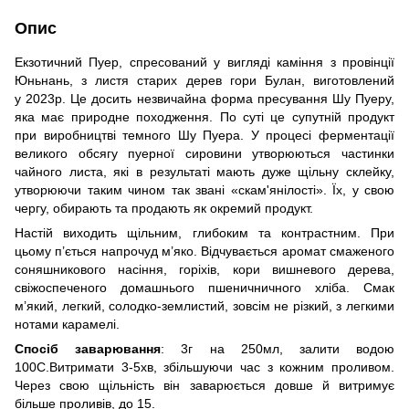
Опис
Екзотичний Пуер, спресований у вигляді каміння з провінції
Юньнань, з листя старих дерев гори Булан, виготовлений
у 2023р. Це досить незвичайна форма пресування Шу Пуеру,
яка має природне походження. По суті це супутній продукт
при виробництві темного Шу Пуера. У процесі ферментації
великого обсягу пуерної сировини утворюються частинки
чайного листа, які в результаті мають дуже щільну склейку,
утворюючи таким чином так звані «скам'янілості». Їх, у свою
чергу, обирають та продають як окремий продукт.
Настій виходить щільним, глибоким та контрастним. При
цьому п’ється напрочуд м’яко. Відчувається аромат смаженого
соняшникового насіння, горіхів, кори вишневого дерева,
свіжоспеченого домашнього пшеничничного хліба. Смак
м’який, легкий, солодко-землистий, зовсім не різкий, з легкими
нотами карамелі.
Спосіб заварювання
: 3г на 250мл, залити водою
100С.Витримати 3-5хв, збільшуючи час з кожним проливом.
Через свою щільність він заварюється довше й витримує
більше проливів, до 15.