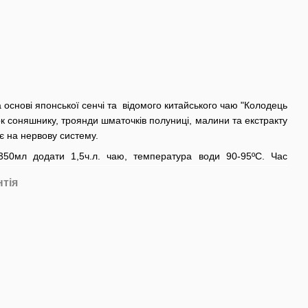
основі японської сенчі та відомого китайського чаю "Колодець
 соняшнику, троянди шматочків полуниці, малини та екстракту
ає на нервову систему.
50мл додати 1,5ч.л. чаю, температура води 90-95ºС. Час
нтія