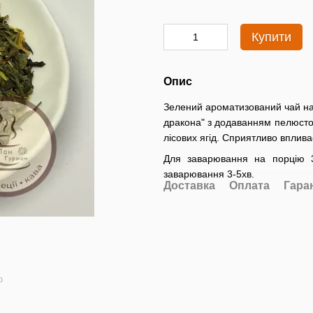
Купити
Опис
Зелений ароматизований чай на 
дракона" з додаванням пелюсток
лісових ягід. Сприятливо вплив
Для заварювання на порцію 3
заварювання 3-5хв.
Доставка
Оплата
Гара
ю