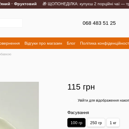
ний · Фруктовий
🎁 ЩОПОНЕДІЛКА: купуєш 2 порційні чаї — трет
068 483 51 25
повернення
Відгуки про магазин
Блог
Політика конфіденційност
обавкою
115 грн
Увійти
для відображення накоп
%
Фасування
100 гр
250 гр
1 кг