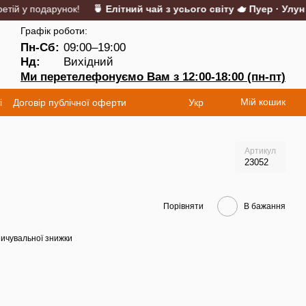
ій у подарунок!
🍵 Елітний чай з усього світу 🫖 Пуер · Улун · 
Графік роботи:
Пн-Сб:
09:00–19:00
Нд:
Вихідний
Ми перетелефонуємо Вам з 12:00-18:00 (пн-пт)
Мій кошик
і
Договір публічної оферти
Укр
Артикул
23052
Порівняти
В бажання
ичувальної знижки