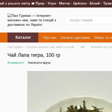
з усього світу 🫖 Пуер · Улун · Матча · Цейлон · Білий · Трав'я
Перейти до основного контенту
Каталог
Про нас
Оплата і доставка
Обмін та 
Контакти
Пан Гурман — Інтернет-магазин чаю, кави та спецій
Чай
Зелений чай з д
Чай Лапа тигра, 100 гр
В наявності
Написати відгук