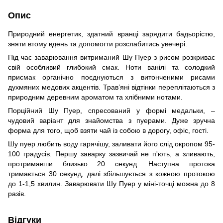
Опис
Природний енергетик, здатний вранці зарядити бадьорістю,
зняти втому вдень та допомогти розслабитись увечері.
Під час заварювання витриманий Шу Пуер з рисом розкриває
свій особливий глибокий смак. Ноти ванілі та солодкий
присмак органічно поєднуються з витонченими рисами
духмяних медових акцентів. Трав’яні відтінки переплітаються з
природним деревним ароматом та хлібними нотами.
Порційний Шу Пуер, спресований у формі медальки, –
чудовий варіант для знайомства з пуерами. Дуже зручна
форма для того, щоб взяти чай із собою в дорогу, офіс, гості.
Шу пуер любить воду гарячішу, заливати його слід окропом 95-
100 градусів. Першу заварку зазвичай не п'ють, а зливають,
протримавши близько 20 секунд. Наступна протока
тримається 30 секунд, далі збільшується з кожною протокою
до 1-1,5 хвилин. Заварювати Шу Пуер у міні-точці можна до 8
разів.
Відгуки