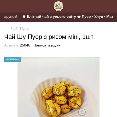
подарунок!
🍵 Елітний чай з усього світу 🫖 Пуер · Улун · Матча 
Чай
Пуер
Чай Шу Пуер з рисом міні, 1шт
Артикул:
25046
Написати відгук
НОВИНКА