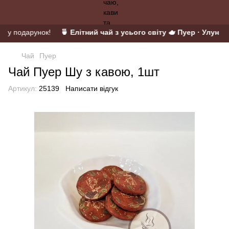
й у подарунок!
🍵 Елітний чай з усього світу 🫖 Пуер · Улун · М
Чай
Пуер
Чай Пуер Шу з кавою, 1шт
Артикул:
25139
Написати відгук