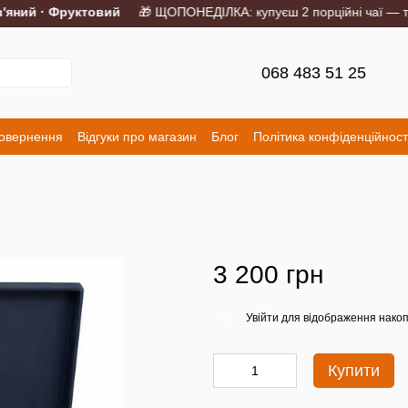
ний · Фруктовий
🎁 ЩОПОНЕДІЛКА: купуєш 2 порційні чаї — трет
068 483 51 25
повернення
Відгуки про магазин
Блог
Політика конфіденційност
3 200 грн
Увійти
для відображення накоп
%
Купити