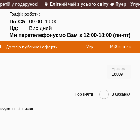
ій у подарунок!
🍵 Елітний чай з усього світу 🫖 Пуер · Улун ·
Графік роботи:
Пн-Сб:
09:00–19:00
Нд:
Вихідний
Ми перетелефонуємо Вам з 12:00-18:00 (пн-пт)
Мій кошик
і
Договір публічної оферти
Укр
Артикул
18009
Порівняти
В бажання
ичувальної знижки