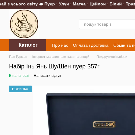
з усього світу 🫖 Пуер · Улун · Матча · Цейлон · Білий · Трав'я
Перейти до основного контенту
Каталог
Про нас
Оплата і доставка
Обмін та 
Контакти
Пан Гурман — Інтернет-магазин чаю, кави та спецій
Подарункові набори
Набір Інь Янь Шу/Шен пуер 357г
В наявності
Написати відгук
НОВИНКА