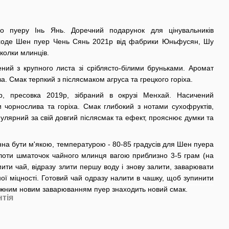
го пуеру Інь Янь. Доречний подарунок для цінувальників
входе Шен пуер Чень Сянь 2021р від фабрики Юньфусян, Шу
колки млинців.
ий з крупного листа зі сріблясто-білими бруньками. Аромат
а. Смак терпкий з післясмаком агруса та грецкого горіха.
, пресовка 2019р, зібраний в окрузі Менхай. Насичений
 чорнослива та горіха. Смак глибокий з нотами сухофруктів,
пулярний за свій довгий післясмак та ефект, прояснює думки та
на бути м'якою, температурою - 80-85 градусів для Шен пуера
олоти шматочок чайного млинця вагою приблизно 3-5 грам (на
ти чай, відразу злити першу воду і знову залити, заварювати
ої міцності. Готовий чай одразу налити в чашку, щоб зупинити
ожним новим заварюванням пуер знаходить новий смак.
нтія