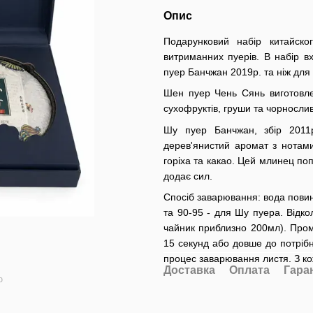
Опис
Подарунковий набір китайско
витриманних пуерів. В набір 
пуер Банчжан 2019р. та ніж для 
Шен пуер Чень Сянь виготовлен
сухофруктів, груши та чорнослив
Шу пуер Банчжан, збір 2011р
дерев'янистий аромат з нотами
горіха та какао. Цей млинец по
додає сил.
Спосіб заварювання: вода повин
та 90-95 - для Шу пуера. Відк
чайник приблизно 200мл). Проми
15 секунд або довше до потрібн
процес заварювання листя. З к
Доставка
Оплата
Гара
ю