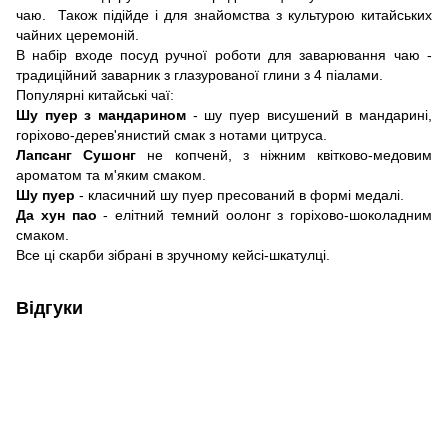
чаю. Також підійде і для знайомства з культурою китайських
чайних церемоній.
В набір входе посуд ручної роботи для заварювання чаю -
традиційний заварник з глазурованої глини з 4 піалами.
Популярні китайські чаї:
Шу пуер з мандарином
- шу пуер висушений в мандарині,
горіхово-дерев'янистий смак з нотами цитруса.
Лапсанг Сушонг
не копченй, з ніжним квітково-медовим
ароматом та м'яким смаком.
Шу пуер
- класичний шу пуер пресований в формі медалі.
Да хун пао
- елітний темний оолонг з горіхово-шоколадним
смаком.
Все ці скарби зібрані в зручному кейсі-шкатулці.
Відгуки