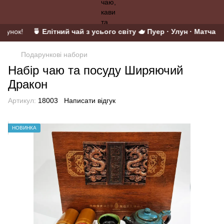
арунок!
🍵 Елітний чай з усього світу 🫖 Пуер · Улун · Матча · 
Подарункові набори
Набір чаю та посуду Ширяючий
Дракон
Артикул:
18003
Написати відгук
НОВИНКА