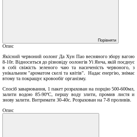
Порівняти
Опис
Якісний червоний оолонг Да Хун Пао весняного збору вагою
8-10г. Відноситься до різновіду оолонгів Уі Янча, якій поєднує
в собі свіжість зеленого чаю та насиченість червоного, з
унікальним "ароматом скелі та квітів". Надає енергію, знімає
втому та покращує кровообіг організму.
Спосіб заварювання, 1 пакет розрахован на порцію 500-600мл,
залити водою 85-90ºС, першу воду злити, промив листя и
знову залити. Витримати 30-40с. Розрахован на 7-8 проливів.
Опис