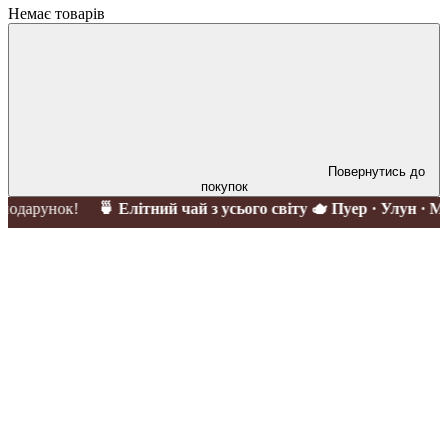
Немає товарів
Повернутись до
покупок
унок!
🍵 Елітний чай з усього світу 🫖 Пуер · Улун · Матча · 