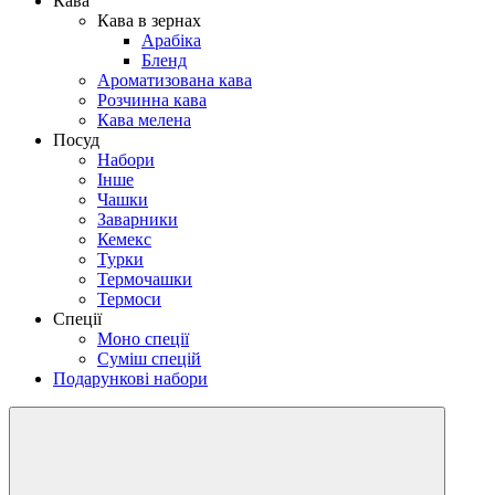
Кава
Кава в зернах
Арабіка
Бленд
Ароматизована кава
Розчинна кава
Кава мелена
Посуд
Набори
Інше
Чашки
Заварники
Кемекс
Турки
Термочашки
Термоси
Спеції
Моно спеції
Суміш спецій
Подарункові набори