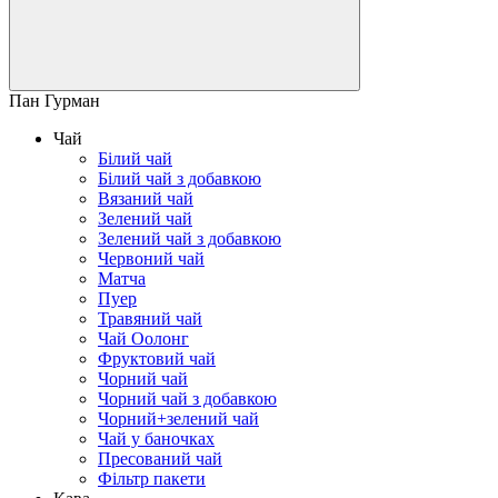
Пан Гурман
Чай
Білий чай
Білий чай з добавкою
Вязаний чай
Зелений чай
Зелений чай з добавкою
Червоний чай
Матча
Пуер
Травяний чай
Чай Оолонг
Фруктовий чай
Чорний чай
Чорний чай з добавкою
Чорний+зелений чай
Чай у баночках
Пресований чай
Фільтр пакети