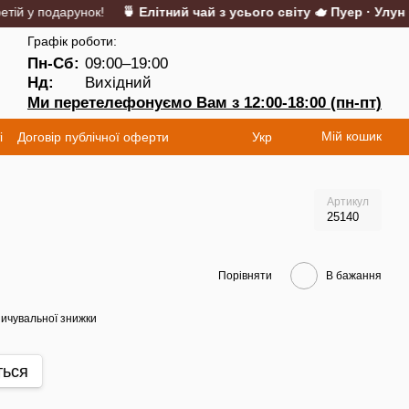
й у подарунок!
🍵 Елітний чай з усього світу 🫖 Пуер · Улун · М
Графік роботи:
Пн-Сб:
09:00–19:00
Нд:
Вихідний
Ми перетелефонуємо Вам з 12:00-18:00 (пн-пт)
Мій кошик
і
Договір публічної оферти
Укр
Артикул
25140
Порівняти
В бажання
ичувальної знижки
ться