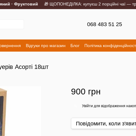
ий · Фруктовий
🎁 ЩОПОНЕДІЛКА: купуєш 2 порційні чаї — треті
068 483 51 25
повернення
Відгуки про магазин
Блог
Політика конфіденційност
ерів Асорті 18шт
900 грн
Увійти
для відображення накоп
%
Повідомити, коли з'яви