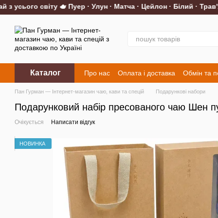
 усього світу 🫖 Пуер · Улун · Матча · Цейлон · Білий · Трав'ян
Перейти до основного контенту
Каталог
Про нас
Оплата і доставка
Обмін та 
Контакти
Пан Гурман — Інтернет-магазин чаю, кави та спецій
Подарункові набори
Подарунковий набір пресованого чаю Шен пу
Очікується
Написати відгук
НОВИНКА