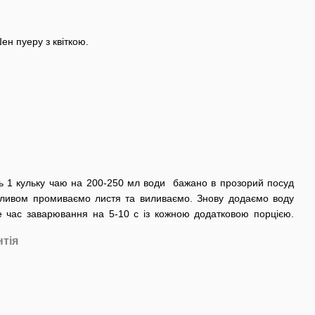
ен пуеру з квіткою.
ть 1 кульку чаю на 200-250 мл води бажано в прозорий посуд
ливом промиваємо листя та виливаємо. Знову додаємо воду
те час заварювання на 5-10 с із кожною додатковою порцією.
нтія