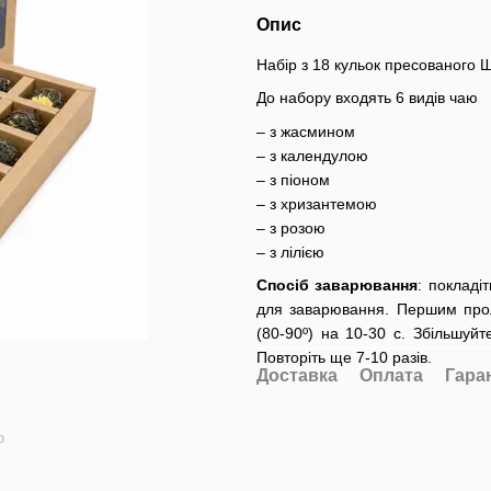
Опис
Набір з 18 кульок пресованого Ш
До набору входять 6 видів чаю
– з жасмином
– з календулою
– з піоном
– з хризантемою
– з розою
– з лілією
Спосіб заварювання
: покладі
для заварювання. Першим про
(80-90º) на 10-30 с. Збільшуй
Повторіть ще 7-10 разів.
Доставка
Оплата
Гара
ю