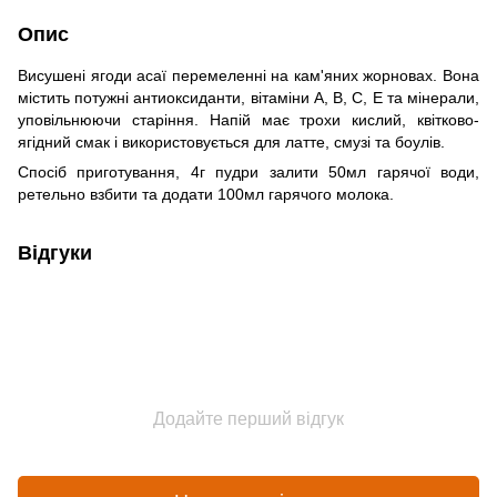
Опис
Висушені ягоди асаї перемеленні на кам'яних жорновах. Вона
містить потужні антиоксиданти, вітаміни A, B, C, E та мінерали,
уповільнюючи старіння. Напій має трохи кислий, квітково-
ягідний смак і використовується для латте, смузі та боулів.
Спосіб приготування, 4г пудри залити 50мл гарячої води,
ретельно взбити та додати 100мл гарячого молока.
Відгуки
Додайте перший відгук