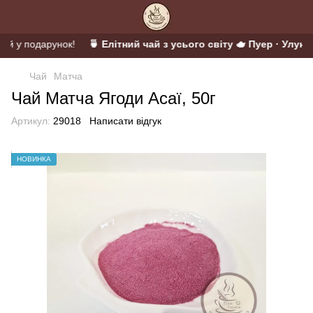
ій у подарунок!
🍵 Елітний чай з усього світу 🫖 Пуер · Улун ·
Чай
Матча
Чай Матча Ягоди Асаї, 50г
Артикул:
29018
Написати відгук
НОВИНКА