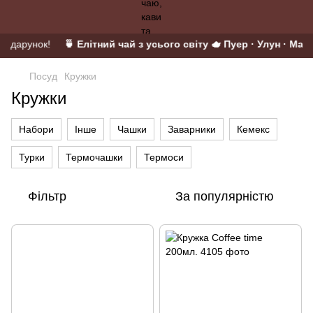
подарунок!
🍵 Елітний чай з усього світу 🫖 Пуер · Улун · Матча
Посуд
Кружки
Кружки
Набори
Інше
Чашки
Заварники
Кемекс
Турки
Термочашки
Термоси
Фільтр
За популярністю