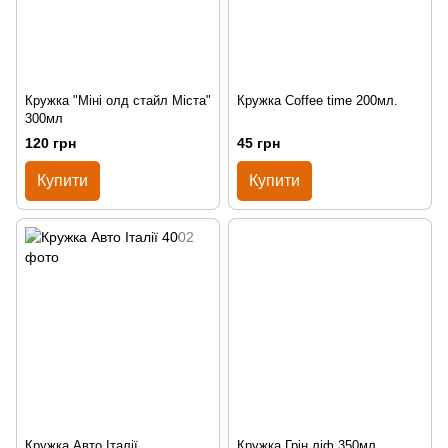
Кружка "Міні олд стайл Міста"
Кружка Coffee time 200мл.
300мл
120 грн
45 грн
Купити
Купити
Кружка Авто Італії
Кружка Грін ліф 350мл