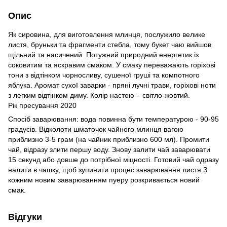
Опис
Як сировина, для виготовлення млинця, послужило велике
листя, бруньки та фрагменти стебла, тому букет чаю вийшов
щільний та насичений. Потужний природний енергетик із
соковитим та яскравим смаком. У смаку переважають горіхові
тони з відтінком чорносливу, сушеної груші та компотного
яблука. Аромат сухої заварки - пряні лучні трави, горіхові ноти
з легким відтінком диму. Колір настою – світло-жовтий.
Рік пресування 2020
Спосіб заварювання: вода повинна бути температурою - 90-95
градусів. Відколоти шматочок чайного млинця вагою
приблизно 3-5 грам (на чайник приблизно 600 мл). Промити
чай, відразу злити першу воду. Знову залити чай заварювати
15 секунд або довше до потрібної міцності. Готовий чай одразу
налити в чашку, щоб зупинити процес заварювання листя.З
кожним новим заварюванням пуеру розкривається новий
смак.
Відгуки