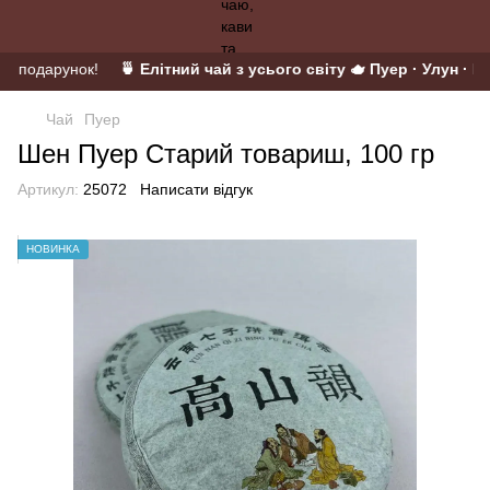
 у подарунок!
🍵 Елітний чай з усього світу 🫖 Пуер · Улун · Ма
Чай
Пуер
Шен Пуер Старий товариш, 100 гр
Артикул:
25072
Написати відгук
НОВИНКА