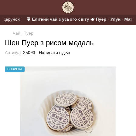
подарунок!
🍵 Елітний чай з усього світу 🫖 Пуер · Улун · Матча
Чай
Пуер
Шен Пуер з рисом медаль
Артикул:
25093
Написати відгук
НОВИНКА