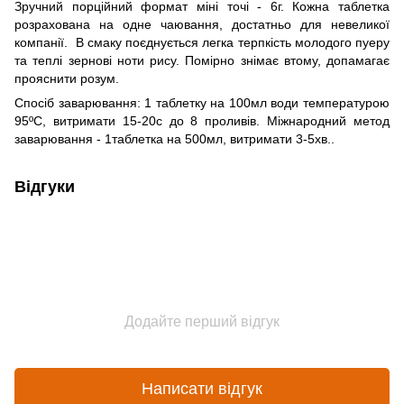
Зручний порційний формат міні точі - 6г. Кожна таблетка
розрахована на одне чаювання, достатньо для невеликої
компанії. В смаку поєднується легка терпкість молодого пуеру
та теплі зернові ноти рису. Помірно знімає втому, допамагає
прояснити розум.
Спосіб заварювання: 1 таблетку на 100мл води температурою
95ºС, витримати 15-20с до 8 проливів. Міжнародний метод
заварювання - 1таблетка на 500мл, витримати 3-5хв..
Відгуки
Додайте перший відгук
Написати відгук