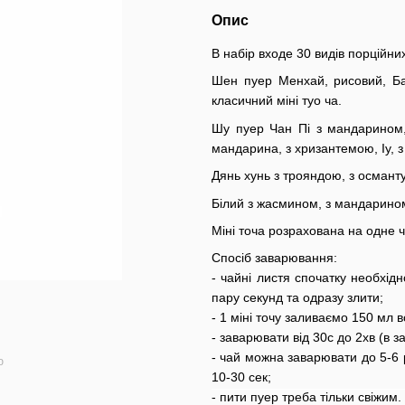
Опис
В набір входе 30 видів порційних
Шен пуер Менхай, рисовий, Ба
класичний міні туо ча.
Шу пуер Чан Пі з мандарином,
мандарина, з хризантемою, Іу, 
Дянь хунь з трояндою, з османту
Білий з жасмином, з мандарино
Міні точа розрахована на одне 
Спосіб заварювання:
- чайні листя спочатку необхід
пару секунд та одразу злити;
- 1 міні точу заливаємо 150 мл 
- заварювати від 30с до 2хв (в з
- чай можна заварювати до 5-6 
ю
10-30 сек;
- пити пуер треба тільки свіжим.