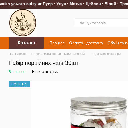
 з усього світу 🫖 Пуер · Улун · Матча · Цейлон · Білий · Трав'
Перейти до основного контенту
Каталог
Про нас
Оплата і доставка
Обмін та 
Контакти
Пан Гурман — Інтернет-магазин чаю, кави та спецій
Подарункові набори
Набір порційних чаїв 30шт
В наявності
Написати відгук
НОВИНКА