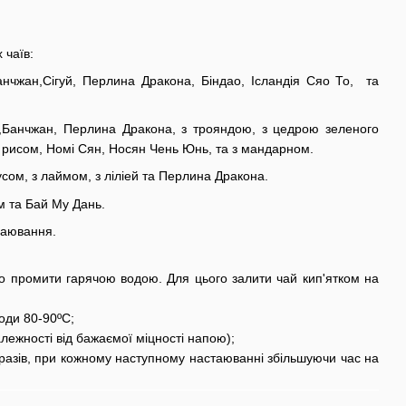
 чаїв:
нчжан,Сігуй, Перлина Дракона, Біндао, Ісландія Сяо То, та
Банчжан, Перлина Дракона, з трояндою, з цедрою зеленого
з рисом, Номі Сян, Носян Чень Юнь, та з мандарном.
сом, з лаймом, з ліліей та Перлина Дракона.
м та Бай Му Дань.
чаювання.
но промити гарячою водою. Для цього залити чай кип'ятком на
води 80-90ºС;
алежності від бажаємої міцності напою);
разів, при кожному наступному настаюванні збільшуючи час на