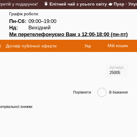
тій у подарунок!
🍵 Елітний чай з усього світу 🫖 Пуер · Улун ·
Графік роботи:
Пн-Сб:
09:00–19:00
Нд:
Вихідний
Ми перетелефонуємо Вам з 12:00-18:00 (пн-пт)
Мій кошик
і
Договір публічної оферти
Укр
Артикул
25005
Порівняти
В бажання
ичувальної знижки