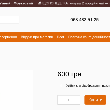
яний · Фруктовий
🎁 ЩОПОНЕДІЛКА: купуєш 2 порційні чаї — тре
068 483 51 25
повернення
Відгуки про магазин
Блог
Політика конфіденційност
600 грн
Увійти
для відображення накоп
%
Купити