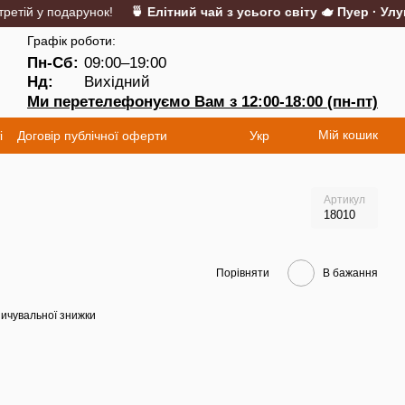
ій у подарунок!
🍵 Елітний чай з усього світу 🫖 Пуер · Улун · 
Графік роботи:
Пн-Сб:
09:00–19:00
Нд:
Вихідний
Ми перетелефонуємо Вам з 12:00-18:00 (пн-пт)
Мій кошик
і
Договір публічної оферти
Укр
Артикул
18010
Порівняти
В бажання
ичувальної знижки