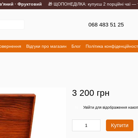
ний · Фруктовий
🎁 ЩОПОНЕДІЛКА: купуєш 2 порційні чаї — трет
068 483 51 25
повернення
Відгуки про магазин
Блог
Політика конфіденційност
3 200 грн
Увійти
для відображення накоп
%
Купити