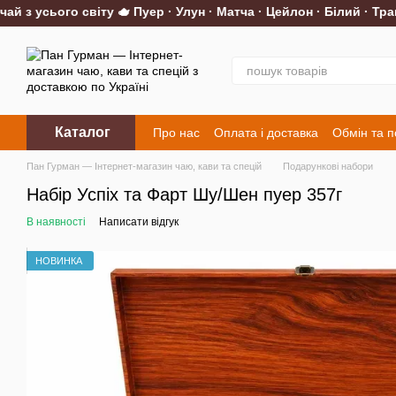
з усього світу 🫖 Пуер · Улун · Матча · Цейлон · Білий · Трав'я
Перейти до основного контенту
Каталог
Про нас
Оплата і доставка
Обмін та 
Контакти
Пан Гурман — Інтернет-магазин чаю, кави та спецій
Подарункові набори
Набір Успіх та Фарт Шу/Шен пуер 357г
В наявності
Написати відгук
НОВИНКА