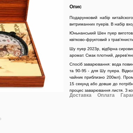
Опис
Подарунковий набір китайского
витриманних пуерів. В набір вх
Юньнанський Шен пуер виготовл
квітково-фруктовий з трав'янис
Шу пуер 2023р, відбірна сиров
аромат. Смак плотний, дерев'ян
Спосіб заварювання: вода повин
та 90-95 - для Шу пуера. Відк
чайник приблизно 200мл). Проми
15 секунд або довше до потрібн
процес заварювання листя. З к
Доставка
Оплата
Гара
ю