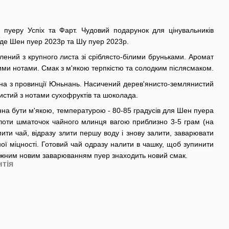
 пуеру Успіх та Фарт. Чудовий подарунок для цінувальників
оде Шен пуер 2023р та Шу пуер 2023р.
ений з крупного листа зі сріблясто-білими бруньками. Аромат
тими нотами. Смак з м'якою терпкістю та солодким післясмаком.
ина з провинції Юньнань. Насичений дерев'янисто-землянистий
истий з нотами сухофруктів та шоколада.
на бути м'якою, температурою - 80-85 градусів для Шен пуера
олоти шматочок чайного млинця вагою приблизно 3-5 грам (на
ти чай, відразу злити першу воду і знову залити, заварювати
ої міцності. Готовий чай одразу налити в чашку, щоб зупинити
ожним новим заварюванням пуер знаходить новий смак.
нтія