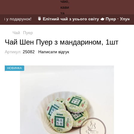
ій у подарунок!
🍵 Елітний чай з усього світу 🫖 Пуер · Улун · 
Чай
Пуер
Чай Шен Пуер з мандарином, 1шт
Артикул:
25082
Написати відгук
НОВИНКА