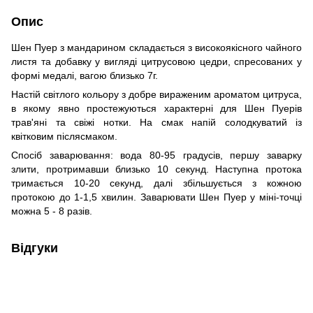
Опис
Шен Пуер з мандарином складається з високоякісного чайного
листя та добавку у вигляді цитрусовою цедри, спресованих у
формі медалі, вагою близько 7г.
Настій світлого кольору з добре вираженим ароматом цитруса,
в якому явно простежуються характерні для Шен Пуерів
трав'яні та свіжі нотки. На смак напій солодкуватий із
квітковим післясмаком.
Спосіб заварювання: вода 80-95 градусів, першу заварку
злити, протримавши близько 10 секунд. Наступна протока
тримається 10-20 секунд, далі збільшується з кожною
протокою до 1-1,5 хвилин. Заварювати Шен Пуер у міні-точці
можна 5 - 8 разів.
Відгуки