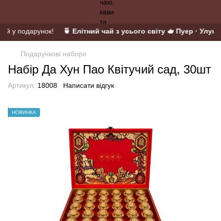
тій у подарунок!
🍵 Елітний чай з усього світу 🫖 Пуер · Улун ·
Подарункові набори
Набір Да Хун Пао Квітучий сад, 30шт
Артикул:
18008
Написати відгук
НОВИНКА