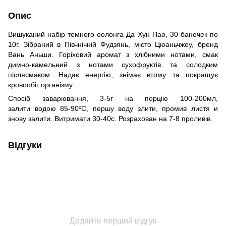
Опис
Вишуканий набір темного оолонга Да Хун Пао, 30 баночек по
10г. Зібраний в Півчнічній Фудзянь, місто Цюаньчжоу, бренд
Вань Аньши. Горіховий аромат з хлібними нотами, смак
димно-камельний з нотами сухофруктів та солодким
післясмаком. Надає енергію, знімає втому та покращує
кровообіг організму.
Спосіб заварювання, 3-5г на порцію 100-200мл,
залити водою 85-90ºС, першу воду злити, промив листя и
знову залити. Витримати 30-40с. Розрахован на 7-8 проливів.
Відгуки
Додайте перший відгук