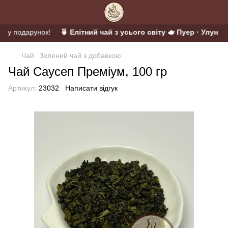
й у подарунок!
🍵 Елітний чай з усього світу 🫖 Пуер · Улун · М
Чай
Зелений чай з добавкою
Чай Саусеп Преміум, 100 гр
Артикул:
23032
Написати відгук