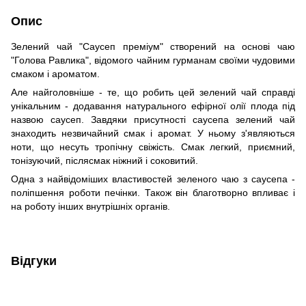
Опис
Зелений чай "Саусеп преміум" створений на основі чаю
"Голова Равлика", відомого чайним гурманам своїми чудовими
смаком і ароматом.
Але найголовніше - те, що робить цей зелений чай справді
унікальним - додавання натурального ефірної олії плода під
назвою саусеп. Завдяки присутності саусепа зелений чай
знаходить незвичайний смак і аромат. У ньому з'являються
ноти, що несуть тропічну свіжість. Смак легкий, приємний,
тонізуючий, післясмак ніжний і соковитий.
Одна з найвідоміших властивостей зеленого чаю з саусепа -
поліпшення роботи печінки. Також він благотворно впливає і
на роботу інших внутрішніх органів.
Відгуки