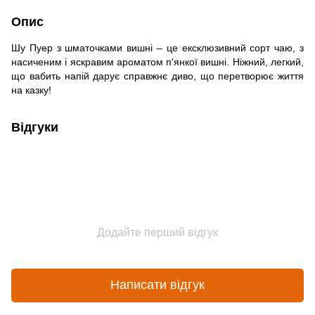
Опис
Шу Пуер з шматочками вишні – це ексклюзивний сорт чаю, з
насиченим і яскравим ароматом п'янкої вишні. Ніжний, легкий,
що вабить напій дарує справжнє диво, що перетворює життя
на казку!
Відгуки
Додайте перший відгук
Написати відгук