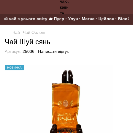
ий чай з усього світу 🫖 Пуер · Улун · Матча · Цейлон · Білий ·
Чай
Чай Оолонг
Чай Шуй сянь
Артикул:
25036
Написати відгук
НОВИНКА