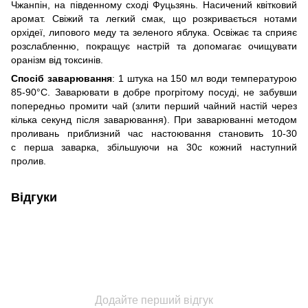
Чжанпін, на південному сході Фуцьзянь. Насичений квітковий
аромат. Свіжий та легкий смак, що розкривається нотами
орхідеї, липового меду та зеленого яблука. Освіжає та сприяє
розслабленню, покращує настрій та допомагає очищувати
оранізм від токсинів.
Спосіб заварювання
: 1 штука на 150 мл води температурою
85-90°С. Заварювати в добре прогрітому посуді, не забувши
попередньо промити чай (злити перший чайний настій через
кілька секунд після заварювання). При заварюванні методом
проливань приблизний час настоювання становить 10-30
с перша заварка, збільшуючи на 30с кожний наступний
пролив.
Відгуки
Додайте перший відгук