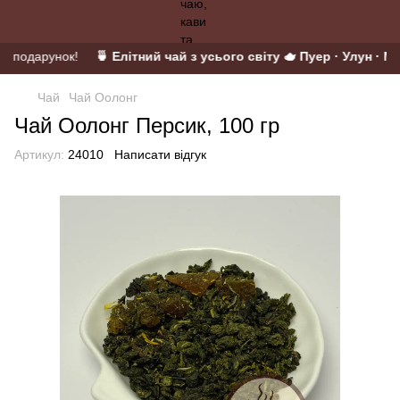
 у подарунок!
🍵 Елітний чай з усього світу 🫖 Пуер · Улун · Ма
Чай
Чай Оолонг
Чай Оолонг Персик, 100 гр
Артикул:
24010
Написати відгук