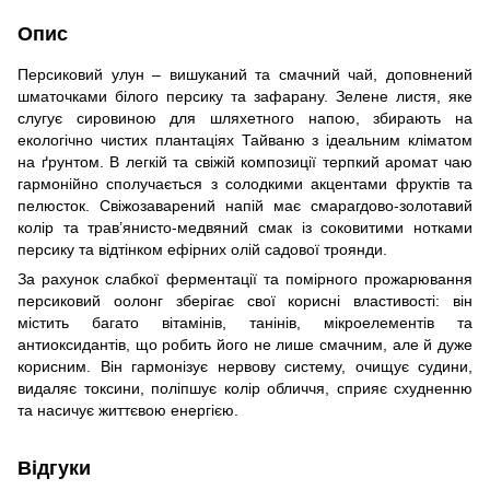
Опис
Персиковий улун – вишуканий та смачний чай, доповнений
шматочками білого персику та зафарану. Зелене листя, яке
слугує сировиною для шляхетного напою, збирають на
екологічно чистих плантаціях Тайваню з ідеальним кліматом
на ґрунтом. В легкій та свіжій композиції терпкий аромат чаю
гармонійно сполучається з солодкими акцентами фруктів та
пелюсток. Свіжозаварений напій має смарагдово-золотавий
колір та трав’янисто-медвяний смак із соковитими нотками
персику та відтінком ефірних олій садової троянди.
За рахунок слабкої ферментації та помірного прожарювання
персиковий оолонг зберігає свої корисні властивості: він
містить багато вітамінів, танінів, мікроелементів та
антиоксидантів, що робить його не лише смачним, але й дуже
корисним. Він гармонізує нервову систему, очищує судини,
видаляє токсини, поліпшує колір обличчя, сприяє схудненню
та насичує життєвою енергією.
Відгуки