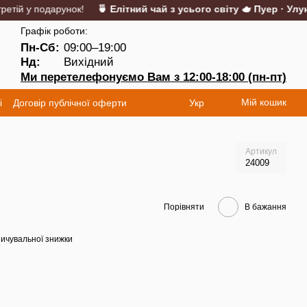
ій у подарунок!
🍵 Елітний чай з усього світу 🫖 Пуер · Улун ·
Графік роботи:
Пн-Сб:
09:00–19:00
Нд:
Вихідний
Ми перетелефонуємо Вам з 12:00-18:00 (пн-пт)
Мій кошик
і
Договір публічної оферти
Укр
Артикул
24009
Порівняти
В бажання
ичувальної знижки