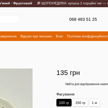
ний · Фруктовий
🎁 ЩОПОНЕДІЛКА: купуєш 2 порційні чаї — трет
068 483 51 25
повернення
Відгуки про магазин
Блог
Політика конфіденційност
135 грн
Увійти
для відображення накоп
%
Фасування
100 гр
250 гр
1 кг