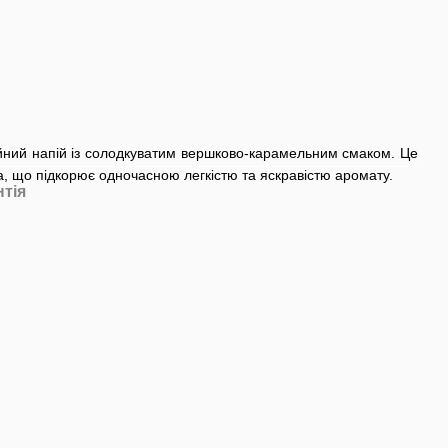
йний напій із солодкуватим вершково-карамельним смаком. Це
а, що підкорює одночасною легкістю та яскравістю аромату.
нтія