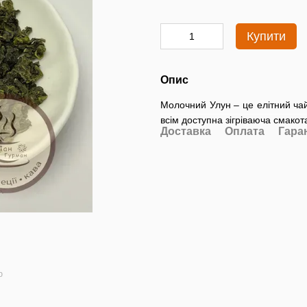
Купити
Опис
Молочний Улун – це елітний ча
всім доступна зігріваюча смакот
Доставка
Оплата
Гара
ю