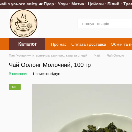
з усього світу 🫖 Пуер · Улун · Матча · Цейлон · Білий · Трав'я
Перейти до основного контенту
Каталог
Про нас
Оплата і доставка
Обмін та 
Контакти
Пан Гурман — Інтернет-магазин чаю, кави та спецій
Чай
Чай Оолонг
Чай Оолонг Молочний, 100 гр
В наявності
Написати відгук
ХІТ