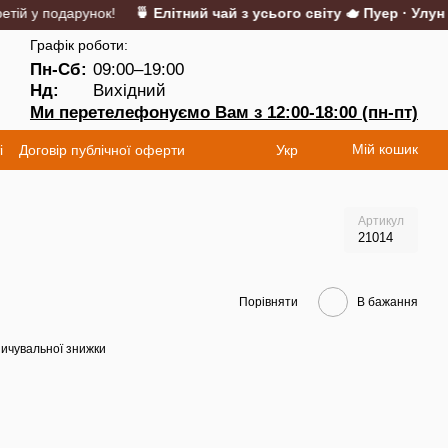
й у подарунок!
🍵 Елітний чай з усього світу 🫖 Пуер · Улун · М
Графік роботи:
Пн-Сб:
09:00–19:00
Нд:
Вихідний
Ми перетелефонуємо Вам з 12:00-18:00 (пн-пт)
Мій кошик
і
Договір публічної оферти
Укр
Артикул
21014
Порівняти
В бажання
ичувальної знижки