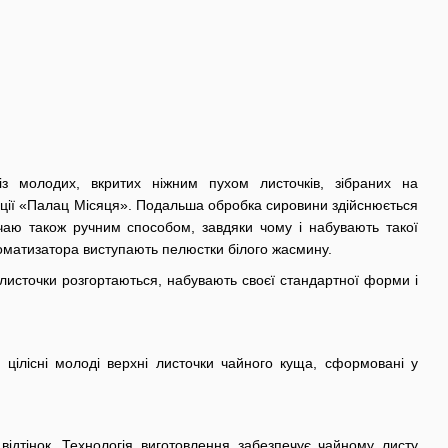
із молодих, вкритих ніжним пухом листочків, зібраних на
ації «Палац Місяця». Подальша обробка сировини здійснюється
чаю також ручним способом, завдяки чому і набувають такої
оматизатора виступають пелюстки білого жасмину.
 листочки розгортаються, набувають своєї стандартної форми і
цілісні молоді верхні листочки чайного куща, сформовані у
відтінок. Технологія виготовлення забезпечує чайному листу