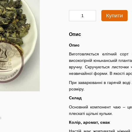
Купити
Опис
Опис
Виготовляється елітний сорт 
високогірній юньнанській плант
вручну. Скручуються листочки 
незвичайної форми. В якості ар
При заварюванні в гарячій воді
розміру.
Склад
Основний компонент чаю – це 
плескаті щільні кульки.
ю
Колір, аромат, смак
Настій має жовтуватий ніжний 