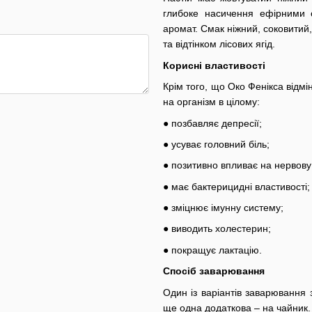
глибоке насичення ефірними 
аромат. Смак ніжний, соковитий
та відтінком лісових ягід.
Корисні властивості
Крім того, що Око Фенікса відмі
на організм в цілому:
● позбавляє депресії;
● усуває головний біль;
● позитивно впливає на нервову
● має бактерицидні властивості;
● зміцнює імунну систему;
● виводить холестерин;
● покращує лактацію.
Спосіб заварювання
Один із варіантів заварювання 
ще одна додаткова – на чайник.