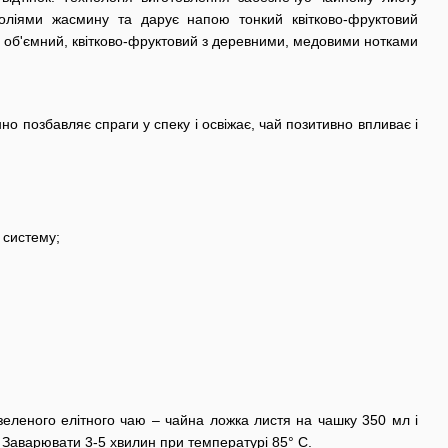
оліями жасмину та дарує напою тонкий квітково-фруктовий
, об'ємний, квітково-фруктовий з деревними, медовими нотками
нно позбавляє спраги у спеку і освіжає, чай позитивно впливає і
 систему;
зеленого елітного чаю – чайна ложка листя на чашку 350 мл і
 Заварювати 3-5 хвилин при температурі 85° C.