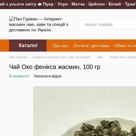
 усього світу 🫖 Пуер · Улун · Матча · Цейлон · Білий · Трав'ян
Перейти до основного контенту
Каталог
Про нас
Оплата і доставка
Обмін та 
Контакти
Пан Гурман — Інтернет-магазин чаю, кави та спецій
Чай
Білий чай з доб
Чай Око фенікса жасмин, 100 гр
В наявності
Написати відгук