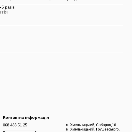
-5 разів.
нтія
Контактна інформація
068 483 51 25
м. Хмельницький, Соборна,16
м. Хмельницький, Грушевського,