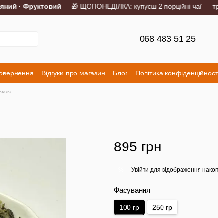
ий · Фруктовий
🎁 ЩОПОНЕДІЛКА: купуєш 2 порційні чаї — треті
068 483 51 25
повернення
Відгуки про магазин
Блог
Політика конфіденційност
авкою
895 грн
Увійти
для відображення накоп
%
Фасування
100 гр
250 гр