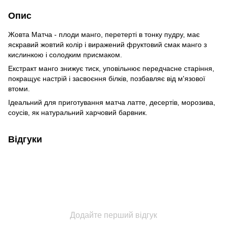
Опис
Жовта Матча - плоди манго, перетерті в тонку пудру, має
яскравий жовтий колір і виражений фруктовий смак манго з
кислинкою і солодким присмаком.
Екстракт манго знижує тиск, уповільнює передчасне старіння,
покращує настрій і засвоєння білків, позбавляє від м'язової
втоми.
Ідеальний для приготування матча латте, десертів, морозива,
соусів, як натуральний харчовий барвник.
Відгуки
Додайте перший відгук