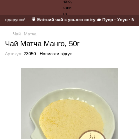
у подарунок!
🍵 Елітний чай з усього світу 🫖 Пуер · Улун · Мат
Чай
Матча
Чай Матча Манго, 50г
Артикул:
23050
Написати відгук