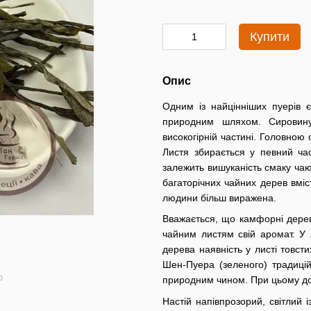
Купити
Опис
Одним із найцінніших пуерів 
природним шляхом. Сировину 
високогірній частині. Головною 
Листя збирається у певний час
залежить вишуканість смаку чаю.
багаторічних чайних дерев вміс
людини більш виражена.
Вважається, що камфорні дерев
чайним листям свій аромат. У 
дерева наявність у листі товс
Шен-Пуера (зеленого) традиційн
ю
природним чином. При цьому до
Настій напівпрозорий, світлий 