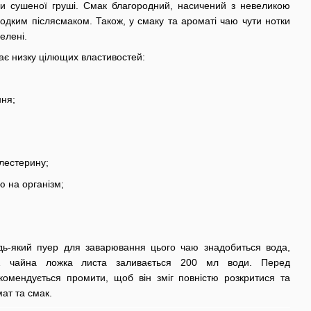
и сушеної груші. Смак благородний, насичений з невеликою
одким післясмаком. Також, у смаку та ароматі чаю чути нотки
елені.
 має низку цілющих властивостей:
ня;
лестерину;
ю на організм;
дь-який пуер для заварювання цього чаю знадобиться вода,
 1 чайна ложка листа заливається 200 мл води. Перед
омендується промити, щоб він зміг повністю розкритися та
ат та смак.