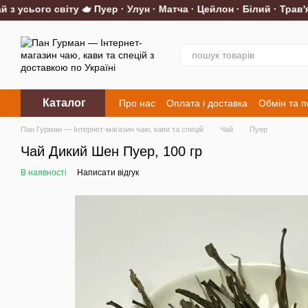
усього світу 🫖 Пуер · Улун · Матча · Цейлон · Білий · Трав'яни
Перейти до основного контенту
Каталог
Про нас
Оплата і доставка
Обмін та 
Контакти
Пан Гурман — Інтернет-магазин чаю, кави та спецій
Чай
Пуер
Чай Дикий Шен Пуер, 100 гр
В наявності
Написати відгук