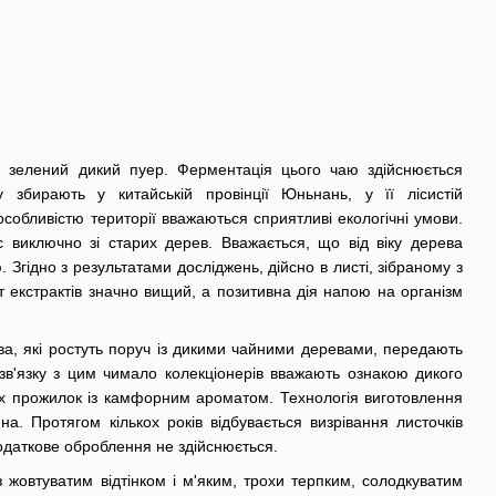
є зелений дикий пуер. Ферментація цього чаю здійснюється
збирають у китайській провінції Юньнань, у її лісистій
особливістю території вважаються сприятливі екологічні умови.
 виключно зі старих дерев. Вважається, що від віку дерева
 Згідно з результатами досліджень, дійсно в листі, зібраному з
т екстрактів значно вищий, а позитивна дія напою на організм
а, які ростуть поруч із дикими чайними деревами, передають
зв'язку з цим чимало колекціонерів вважають ознакою дикого
тих прожилок із камфорним ароматом. Технологія виготовлення
а. Протягом кількох років відбувається визрівання листочків
даткове оброблення не здійснюється.
із жовтуватим відтінком і м'яким, трохи терпким, солодкуватим