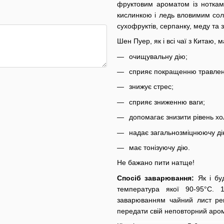
фруктовим ароматом із ноткам
кислинкою і ледь вловимим сол
сухофруктів, серпанку, меду та з
Шен Пуер, як і всі чаї з Китаю,
очищувальну дію;
сприяє покращенню травлен
знижує стрес;
сприяє зниженню ваги;
допомагає знизити рівень хо
надає загальнозміцнюючу ді
має тонізуючу дію.
Не бажано пити натще!
Спосіб заварювання:
Як і бу
температура якої 90-95°С.
заварюванням чайний лист рек
передати свій неповторний аром