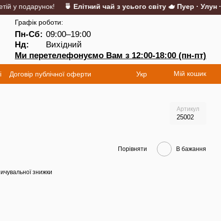
 у подарунок!
🍵 Елітний чай з усього світу 🫖 Пуер · Улун · Ма
Графік роботи:
Пн-Сб:
09:00–19:00
Нд:
Вихідний
Ми перетелефонуємо Вам з 12:00-18:00 (пн-пт)
Мій кошик
і
Договір публічної оферти
Укр
Артикул
25002
Порівняти
В бажання
ичувальної знижки