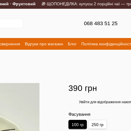
й · Фруктовий
🎁 ЩОПОНЕДІЛКА: купуєш 2 порційні чаї — третій
068 483 51 25
повернення
Відгуки про магазин
Блог
Політика конфіденційност
390 грн
Увійти
для відображення накоп
%
Фасування
100 гр
250 гр