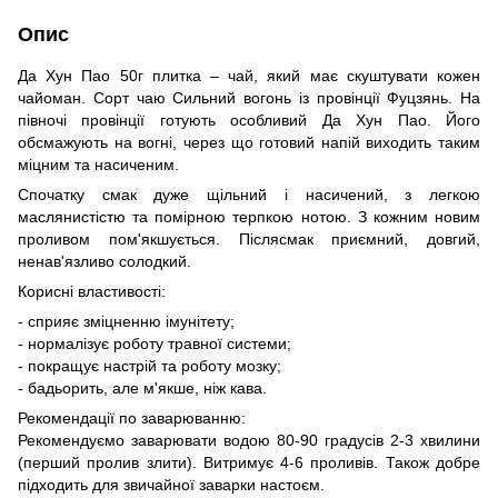
Опис
Да Хун Пао 50г плитка – чай, який має скуштувати кожен
чайоман. Сорт чаю Сильний вогонь із провінції Фуцзянь. На
півночі провінції готують особливий Да Хун Пао. Його
обсмажують на вогні, через що готовий напій виходить таким
міцним та насиченим.
Спочатку смак дуже щільний і насичений, з легкою
маслянистістю та помірною терпкою нотою. З кожним новим
проливом пом'якшується. Післясмак приємний, довгий,
ненав'язливо солодкий.
Корисні властивості:
- сприяє зміцненню імунітету;
- нормалізує роботу травної системи;
- покращує настрій та роботу мозку;
- бадьорить, але м'якше, ніж кава.
Рекомендації по заварюванню:
Рекомендуємо заварювати водою 80-90 градусів 2-3 хвилини
(перший пролив злити). Витримує 4-6 проливів. Також добре
підходить для звичайної заварки настоєм.