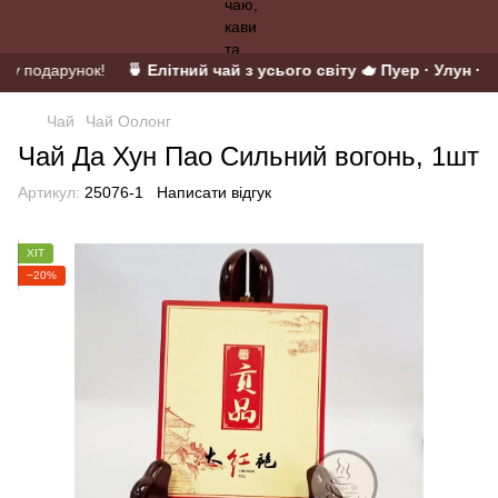
 у подарунок!
🍵 Елітний чай з усього світу 🫖 Пуер · Улун · М
Чай
Чай Оолонг
Чай Да Хун Пао Сильний вогонь, 1шт
Артикул:
25076-1
Написати відгук
ХІТ
−20%