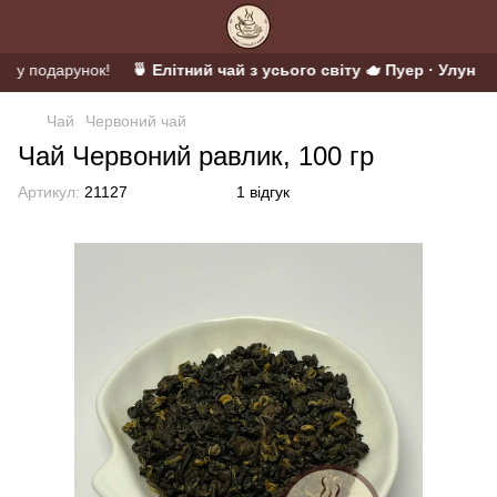
й у подарунок!
🍵 Елітний чай з усього світу 🫖 Пуер · Улун · М
Чай
Червоний чай
Чай Червоний равлик, 100 гр
Артикул:
21127
1 відгук