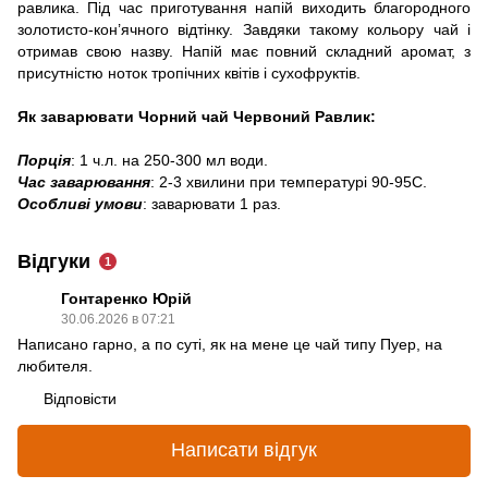
равлика. Під час приготування напій виходить благородного
золотисто-кон’ячного відтінку. Завдяки такому кольору чай і
отримав свою назву. Напій має повний складний аромат, з
присутністю ноток тропічних квітів і сухофруктів.
Як заварювати Чорний чай Червоний Равлик:
Порція
: 1 ч.л. на 250-300 мл води.
Час заварювання
: 2-3 хвилини при температурі 90-95С.
Особливі умови
: заварювати 1 раз.
Відгуки
1
Гонтаренко Юрій
30.06.2026 в 07:21
Написано гарно, а по суті, як на мене це чай типу Пуер, на
любителя.
Відповісти
Написати відгук