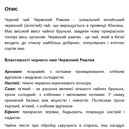
Опис
Чорний чай Червоний Равлик - унікальний китайський
червоний (золотий) чай, що вирощується в провінції Юннань.
Має високий вміст чайної бруньки, завдяки чому прекрасною
тонізує весь організм. Червоний равлик - це чай, який в Китаї
входить до списку найбільш добірних, популярних і елітних
сортів чаю.
Властивості чорного чаю Червоний Равлик
Аромат:
яскравий, з нотками прожарювання, хлібним
відтінком і медовою солодкістю.
Настій:
темно червоно-коричневого кольору.
Смак:
м'який - за рахунок великої кількості чайних бруньок,
трохи солодкий, з хлібними і квітковими нотками. У смаку
приємний баланс між міцністю і ніжністю. Післясмак трохи
терпкий, м'який, з хлібним відтінком.
Ефект:
прекрасно зігріває, бадьорить, покращує настрій і
надихає.
Чайне листя при обробці скручують в спіраль, яка нагадує