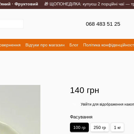
ий · Фруктовий
🎁 ЩОПОНЕДІЛКА: купуєш 2 порційні чаї — треті
068 483 51 25
повернення
Відгуки про магазин
Блог
Політика конфіденційност
140 грн
Увійти
для відображення накоп
%
Фасування
100 гр
250 гр
1 кг