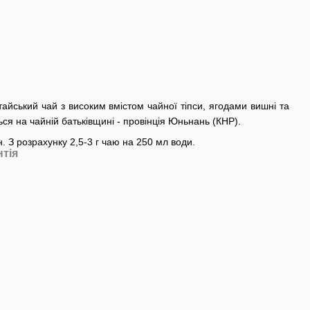
айський чай з високим вмістом чайної тіпси, ягодами вишні та
я на чайній батьківщині - провінція Юньнань (КНР).
. З розрахунку 2,5-3 г чаю на 250 мл води.
нтія