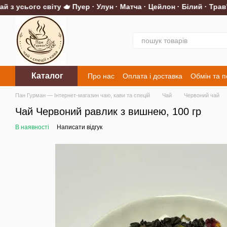
з усього світу 🫖 Пуер · Улун · Матча · Цейлон · Білий · Трав'ян
Перейти до основного контенту
Каталог
Про нас
Оплата і доставка
Обмін та 
Контакти
Пан Гурман — Інтернет-магазин чаю, кави та спецій
Чай
Червоний чай
Чай Червоний равлик з вишнею, 100 гр
В наявності
Написати відгук