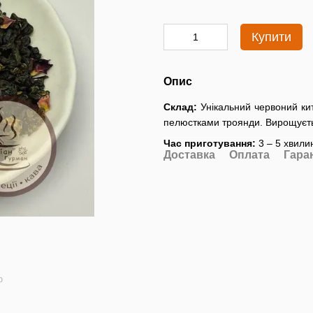
Купити
Опис
Склад:
Унікальний червоний кит
пелюстками троянди. Вирощуєтьс
Час приготування:
3 – 5 хвилин
Доставка
Оплата
Гара
ю