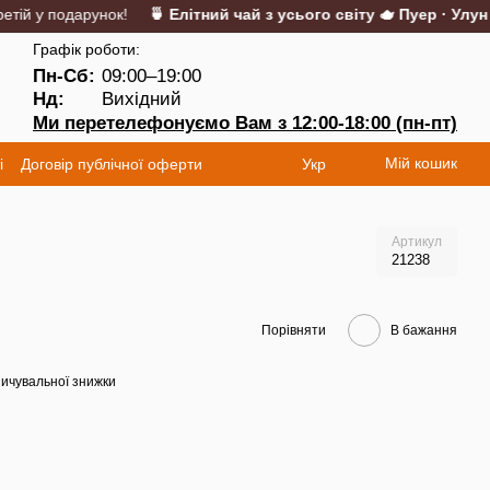
й у подарунок!
🍵 Елітний чай з усього світу 🫖 Пуер · Улун · 
Графік роботи:
Пн-Сб:
09:00–19:00
Нд:
Вихідний
Ми перетелефонуємо Вам з 12:00-18:00 (пн-пт)
Мій кошик
і
Договір публічної оферти
Укр
Артикул
21238
Порівняти
В бажання
ичувальної знижки