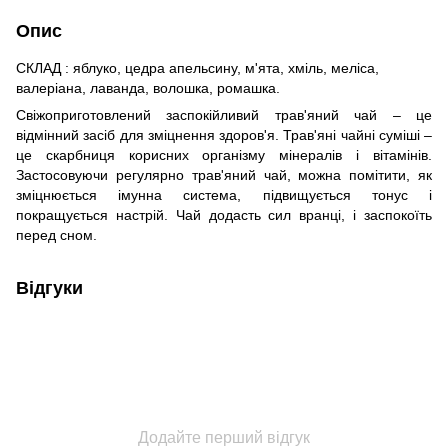
Опис
СКЛАД : яблуко, цедра апельсину, м'ята, хміль, меліса,
валеріана, лаванда, волошка, ромашка.
Свіжоприготовлений заспокійливий трав'яний чай – це
відмінний засіб для зміцнення здоров'я. Трав'яні чайні суміші –
це скарбниця корисних організму мінералів і вітамінів.
Застосовуючи регулярно трав'яний чай, можна помітити, як
зміцнюється імунна система, підвищується тонус і
покращується настрій. Чай додасть сил вранці, і заспокоїть
перед сном.
Відгуки
Додайте перший відгук